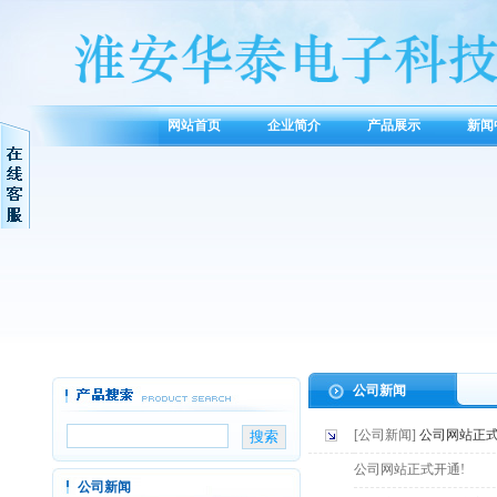
网站首页
企业简介
产品展示
新闻
公司新闻
[公司新闻]
公司网站正式
公司网站正式开通!
公司新闻