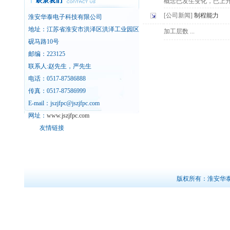
概念已发生变化，已上升
[公司新闻]
制程能力
淮安华泰电子科技有限公司
地址：江苏省淮安市洪泽区洪泽工业园区
加工层数 ...
砚马路10号
邮编：223125
联系人:赵先生，严先生
电话：0517-87586888
传真：0517-87586999
E-mail：jszjfpc@jszjfpc.com
网址：
www.jszjfpc.com
友情链接
版权所有：淮安华